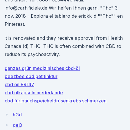
info@carhifidiele.de Wir helfen Ihnen gern. "Thc" 3
nov. 2018 - Explora el tablero de erickk_d ""Thc"" en
Pinterest.
it is renovated and they receive approval from Health
Canada (d) THC THC is often combined with CBD to
reduce its psychoactivity.
ganzes grün medizinisches cbd-öl
beezbee cbd pet tinktur
cbd oil 89147
cbd ölkapseln niederlande
cbd für bauchspeicheldrüsenkrebs schmerzen
hGd
qeQ