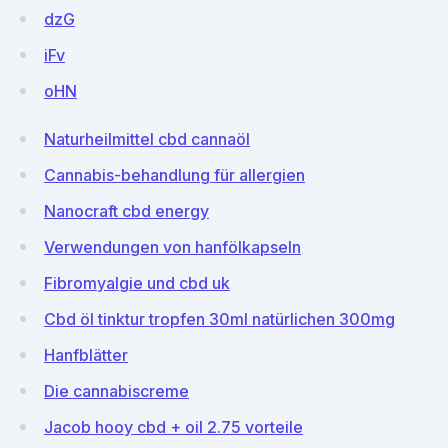
dzG
iFv
oHN
Naturheilmittel cbd cannaöl
Cannabis-behandlung für allergien
Nanocraft cbd energy
Verwendungen von hanfölkapseln
Fibromyalgie und cbd uk
Cbd öl tinktur tropfen 30ml natürlichen 300mg
Hanfblätter
Die cannabiscreme
Jacob hooy cbd + oil 2.75 vorteile