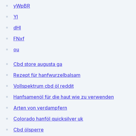
yWpBR
YI
dHI
FNxf
ou
Cbd store augusta ga
Rezept für hanfwurzelbalsam
Vollspektrum cbd öl reddit
Hanfsamenöl für die haut wie zu verwenden
Arten von verdampfern
Colorado hanföl quicksilver uk
Cbd ölsperre