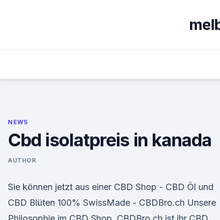
Skip
to
melb
content
NEWS
Cbd isolatpreis in kanada
AUTHOR
Sie können jetzt aus einer CBD Shop - CBD Öl und
CBD Blüten 100% SwissMade - CBDBro.ch Unsere
Philosophie im CBD Shop. CBDBro.ch ist ihr CBD