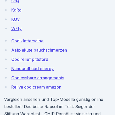
GfQ
KqRg
KQv
WFfy
Cbd klettersalbe
Aafp akute bauchschmerzen
Cbd relief pittsford
Nanocraft cbd energy
Cbd essbare arrangements
Reliva cbd cream amazon
Vergleich ansehen und Top-Modelle günstig online
bestellen! Das beste Rapsöl im Test: Sieger der
Stiftung Warentest - CHIP Rapsöl ist vielseitig und