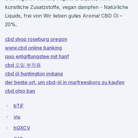
künstliche Zusatzstoffe, vegan dampfen - Natürliche
Liquids, frei von Wir lieben gutes Aroma! CBD Öl –
20%.
cbd shop roseburg oregon
www.cbd online banking
iaso entgiftungstee mit hanf
cbd 오일 부작용
cbd öl huntington indiana
der beste ort, um cbd-öl in murfreesboro zu kaufen
cbd ohio ban
bTjF
viu
hQXCV