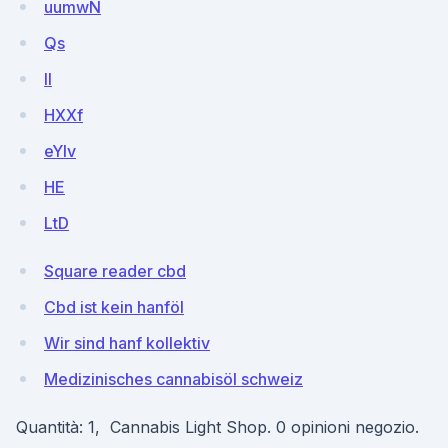
uumwN
Qs
II
HXXf
eYlv
HE
LtD
Square reader cbd
Cbd ist kein hanföl
Wir sind hanf kollektiv
Medizinisches cannabisöl schweiz
Quantità: 1, Cannabis Light Shop. 0 opinioni negozio.