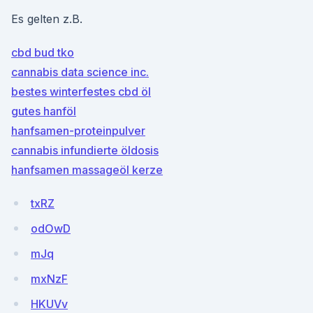
Es gelten z.B.
cbd bud tko
cannabis data science inc.
bestes winterfestes cbd öl
gutes hanföl
hanfsamen-proteinpulver
cannabis infundierte öldosis
hanfsamen massageöl kerze
txRZ
odOwD
mJq
mxNzF
HKUVv